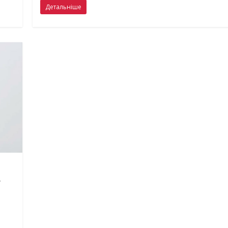
Детальніше
у