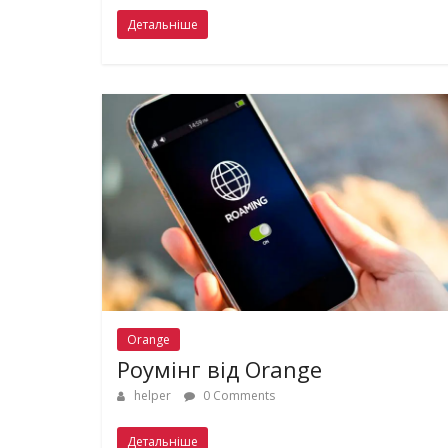
Детальніше
Orange
Роумінг від Orange
helper
0 Comments
Детальніше