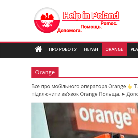
Skip
Help
to
content
in
Poland
ПРО РОБОТУ
HEYAH
ORANGE
PLA
Orange
Все про мобільного оператора Orange
Т
підключити зв’язок Orange Польща. ➤ Допом