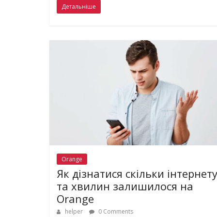
Детальніше
Orange
Як дізнатися скільки інтернет
та хвилин залишилося на
Orange
helper
0 Comments