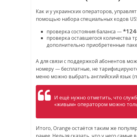
Как и у украинских операторов, управля
помощью набора специальных кодов USS
*124
проверка состояния баланса —
проверка оставшегося количества тр
дополнительно приобретенные пак
А для связи с поддержкой абонентов мо
номеру — бесплатные, не тарифицируются
меню можно выбрать английский язык (п
И ещё нужно отметить, что служб
«живым» оператором можно только
Итого, Orange остаётся таким же популя
ранее. Нельзя сказать, что у него самы