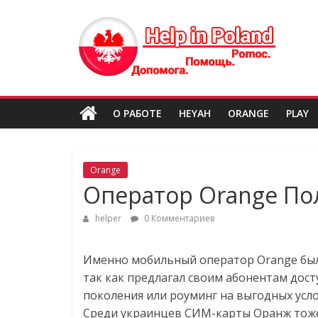
Skip
Help
to
content
in
Poland
О РАБОТЕ
HEYAH
ORANGE
PLAY
Orange
Оператор Orange По
helper
0 Комментариев
Именно мобильный оператор Orange был 
так как предлагал своим абонентам дост
поколения или роуминг на выгодных усло
Среди украинцев СИМ-карты Оранж тоже