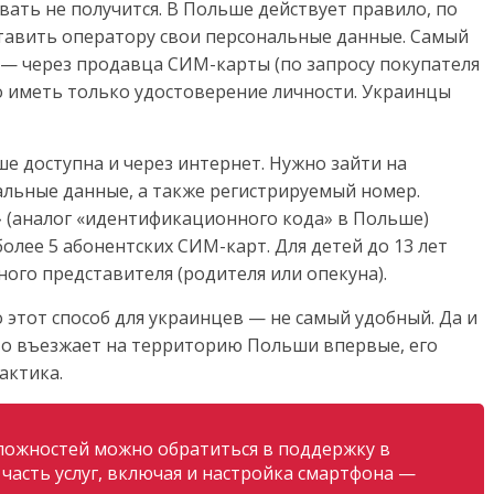
ать не получится. В Польше действует правило, по
тавить оператору свои персональные данные. Самый
— через продавца СИМ-карты (по запросу покупателя
но иметь только удостоверение личности. Украинцы
е доступна и через интернет. Нужно зайти на
альные данные, а также регистрируемый номер.
» (аналог «идентификационного кода» в Польше)
олее 5 абонентских СИМ-карт. Для детей до 13 лет
ного представителя (родителя или опекуна).
этот способ для украинцев — не самый удобный. Да и
 кто въезжает на территорию Польши впервые, его
актика.
ложностей можно обратиться в поддержку в
часть услуг, включая и настройка смартфона —